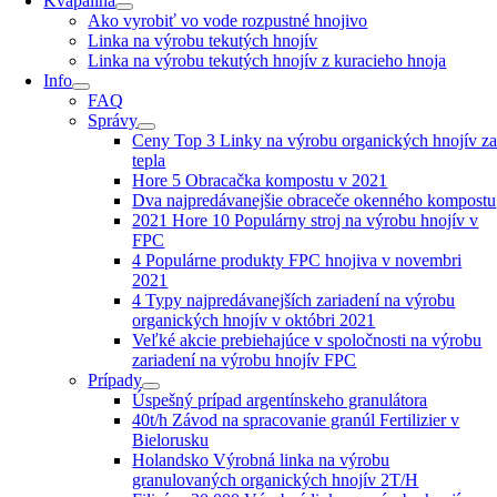
Kvapalina
Ako vyrobiť vo vode rozpustné hnojivo
Linka na výrobu tekutých hnojív
Linka na výrobu tekutých hnojív z kuracieho hnoja
Info
FAQ
Správy
Ceny Top 3 Linky na výrobu organických hnojív z
tepla
Hore 5 Obracačka kompostu v 2021
Dva najpredávanejšie obraceče okenného kompostu
2021 Hore 10 Populárny stroj na výrobu hnojív v
FPC
4 Populárne produkty FPC hnojiva v novembri
2021
4 Typy najpredávanejších zariadení na výrobu
organických hnojív v októbri 2021
Veľké akcie prebiehajúce v spoločnosti na výrobu
zariadení na výrobu hnojív FPC
Prípady
Úspešný prípad argentínskeho granulátora
40t/h Závod na spracovanie granúl Fertilizier v
Bielorusku
Holandsko Výrobná linka na výrobu
granulovaných organických hnojív 2T/H