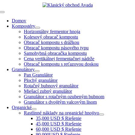
Preskočiť
na
Prepnúť
obsah
navigáciu
Domov
Kompostéry
Horizontálny fermentor hnoja
Kolesový obracač kompostu
Obracač kompostu s drážkou
Obracač kompostu pásového typu
Samohybná obracačka kompostu
Cena vertikálnej fermentačnej nádrže
Obracač kompostu s reťazovou doskou
Granulátory
Pan Granulátor
Plochý granulátor
Rotačný bubnový granulátor
Miešací zubný granulátor
Granulátor s rotačným ozubeným bubnom
Granulátor s dvojitým valcovým lisom
Organické
Rastlinné náklady na organické hnojivo
35,000 USD $ Riešenie
45,000 USD $ Riešenie
60,000 USD $ Riešenie
90,000USD $ Riešenie