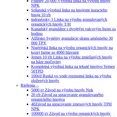
Filipíny 20,000 Výrobná linka na výrobu hnojív
NPK
Srílanská výrobná linka na hnojenie kuracieho
hnoja 10 t/h
indonézsky 3 Linka na výrobu granulovaných
organických hnojív T/H
Kanadský granulátor s dvojitým valcovým lisom za
hodinu
Alžírsko Systémy granulácie síranu amónneho 30
000 TPY
Nigérijská linka na výrobu organických hnojív na
kozej farme so 4000 hlavami
Jemen 10 t/h Linka na výrobu zmiešaných hnojív
na báze močoviny
Kompletná výrobná linka na tekuté hnojivo Yemen
50TPD
100t/d Ruská vo vode rozpustná linka na výrobu
zložených hnojív
Riešenia
5000 t/r Závod na výrobu hnojív Npk
20 t/h Závod na spracovanie granulovaného
organického hnojiva
40Závod na spracovanie zmesových hnojív TPH
NPK
100000 t/r Závod na výrobu organických hnojív