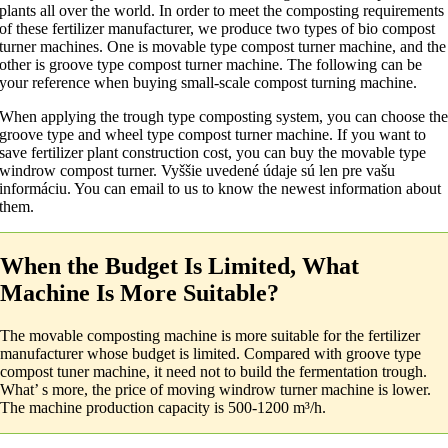
plants all over the world
.
In order to meet the composting requirements
of these fertilizer manufacturer
,
we produce two types of bio compost
turner machines
.
One is movable type compost turner machine
,
and the
other is groove type compost turner machine
.
The following can be
your reference when buying small-scale compost turning machine
.
When applying the trough type composting system
,
you can choose th
groove type and wheel type compost turner machine
.
If you want to
save fertilizer plant construction cost
,
you can buy the movable type
windrow compost turner
. Vyššie uvedené údaje sú len pre vašu
informáciu.
You can email to us to know the newest information about
them
.
When the Budget Is Limited
,
What
Machine Is More Suitable
?
The movable composting machine is more suitable for the fertilizer
manufacturer whose budget is limited
.
Compared with groove type
compost tuner machine
,
it need not to build the fermentation trough
.
What’ s more
,
the price of moving windrow turner machine is lower
.
The machine production capacity is
500-1200
m³/h
.