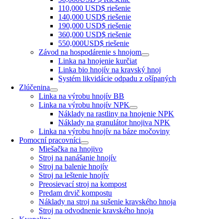
110,000 USD$ riešenie
140,000 USD$ riešenie
190,000 USD$ riešenie
360,000 USD$ riešenie
550,000USD$ riešenie
Závod na hospodárenie s hnojom
Linka na hnojenie kurčiat
Linka bio hnojív na kravský hnoj
Systém likvidácie odpadu z ošípaných
Zlúčenina
Linka na výrobu hnojív BB
Linka na výrobu hnojív NPK
Náklady na rastliny na hnojenie NPK
Náklady na granulátor hnojiva NPK
Linka na výrobu hnojív na báze močoviny
Pomocní pracovníci
Miešačka na hnojivo
Stroj na nanášanie hnojív
Stroj na balenie hnojív
Stroj na leštenie hnojív
Preosievací stroj na kompost
Predam drvič kompostu
Náklady na stroj na sušenie kravského hnoja
Stroj na odvodnenie kravského hnoja