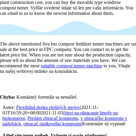
plant construction cost
,
you can buy the movable type windrow
compost turner
. Vyššie uvedené údaje sú len pre vašu informáciu.
You
can email to us to know the newest information about them
.
The above mentioned five bio compost fertilizer turner machines are o
sale at the best price in FPC company
.
You can contact us to get the
latest price list
.
When you are not sure about the production capacity
,
please tell us about the amount of raw materials you have
.
We can
recommend the most
suitable compost turner machine
to you
. Vitajte
na našej webovej stránke na konzultáciu.
Chyba:
Kontaktný formulár sa nenašiel.
Autor:
Flexibilná doska plošných spojov
|
2021-11-
03T16:59:20+08:00
2021-11-03
|
Stroj na obracanie hnojív na
biokompost
,
Predám obracač kompostu
,
v obracačke kompostu v
na
nádobách
,
obracač riadkového kompostu
|
Komentáre sú vypnuté
Ako
si
Zdieľajte tento príbeh, Vyberte si svoju platformu!