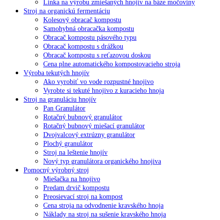
Linka na výrobu zmiešaných hnojív na báze močoviny
Stroj na organickú fermentáciu
Kolesový obracač kompostu
Samohybná obracačka kompostu
Obracač kompostu pásového typu
Obracač kompostu s drážkou
Obracač kompostu s reťazovou doskou
Cena plne automatického kompostovacieho stroja
Výroba tekutých hnojív
Ako vyrobiť vo vode rozpustné hnojivo
Vyrobte si tekuté hnojivo z kuracieho hnoja
Stroj na granuláciu hnojív
Pan Granulátor
Rotačný bubnový granulátor
Rotačný bubnový miešací granulátor
Dvojvalcový extrúzny granulátor
Plochý granulátor
Stroj na leštenie hnojív
Nový typ granulátora organického hnojiva
Pomocný výrobný stroj
Miešačka na hnojivo
Predam drvič kompostu
Preosievací stroj na kompost
Cena stroja na odvodnenie kravského hnoja
Náklady na stroj na sušenie kravského hnoja