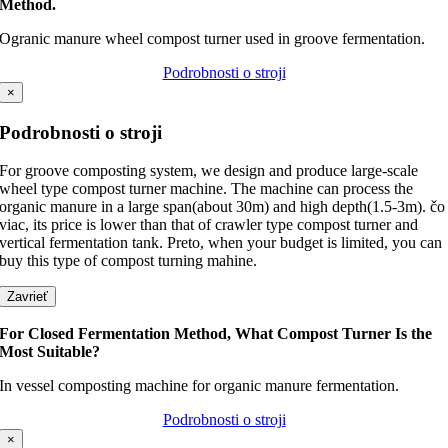
Method
.
Ogranic manure wheel compost turner used in groove fermentation
.
Podrobnosti o stroji
×
Podrobnosti o stroji
For groove composting system
,
we design and produce large-scale
wheel type compost turner machine
.
The machine can process the
organic manure in a large span
(
about 30m
)
and high depth
(1.5-3m). čo
viac,
its price is lower than that of crawler type compost turner and
vertical fermentation tank
. Preto,
when your budget is limited
,
you can
buy this type of compost turning mahine
.
Zavrieť
For Closed Fermentation Method
,
What Compost Turner Is the
Most Suitable
?
In vessel composting machine for organic manure fermentation
.
Podrobnosti o stroji
×