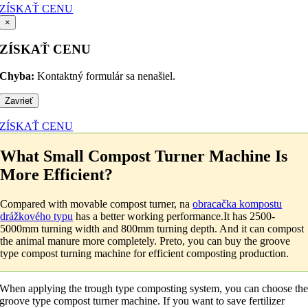
ZÍSKAŤ CENU
×
ZÍSKAŤ CENU
Chyba:
Kontaktný formulár sa nenašiel.
Zavrieť
ZÍSKAŤ CENU
What Small Compost Turner Machine Is
More Efficient
?
Compared with movable compost turner
, na
obracačka kompostu
drážkového typu
has a better working performance.It has 2500-
5000mm turning width and 800mm turning depth
.
And it can compost
the animal manure more completely
. Preto,
you can buy the groove
type compost turning machine for efficient composting production
.
When applying the trough type composting system
,
you can choose th
groove type compost turner machine
.
If you want to save fertilizer