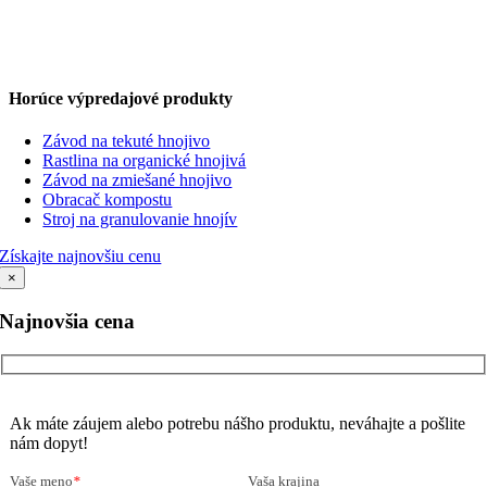
Horúce výpredajové produkty
Závod na tekuté hnojivo
Rastlina na organické hnojivá
Závod na zmiešané hnojivo
Obracač kompostu
Stroj na granulovanie hnojív
Získajte najnovšiu cenu
×
Najnovšia cena
Ak máte záujem alebo potrebu nášho produktu, neváhajte a pošlite
nám dopyt!
Vaše meno
*
Vaša krajina