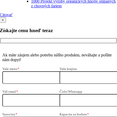
1000 Projekt výroby organických hnojív ošípaných
z chovných fariem
Citovať
×
Získajte cenu hneď teraz
Ak máte záujem alebo potrebu nášho produktu, neváhajte a pošlite
nám dopyt!
Vaše meno
*
Vaša krajina
Váš email
*
Číslo/Whatsapp
Suroviny
*
Kapacita za hodinu
*