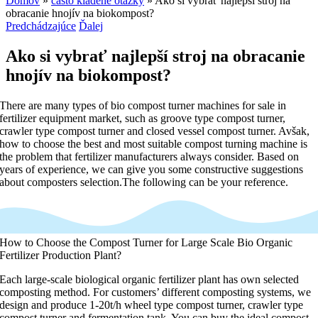
Domov
»
často kladené otázky
»
Ako si vybrať najlepší stroj na
obracanie hnojív na biokompost?
Predchádzajúce
Ďalej
Ako si vybrať najlepší stroj na obracanie
hnojív na biokompost?
There are many types of bio compost turner machines for sale in
fertilizer equipment market
,
such as groove type compost turner
,
crawler type compost turner and closed vessel compost turner
. Avšak,
how to choose the best and most suitable compost turning machine is
the problem that fertilizer manufacturers always consider
.
Based on
years of experience
,
we can give you some constructive suggestions
about composters selection.The following can be your reference
.
How to Choose the Compost Turner for Large Scale Bio Organic
Fertilizer Production Plant
?
Each large-scale biological organic fertilizer plant has own selected
composting method
.
For customers’ different composting systems
,
we
design and produce 1-20t/h wheel type compost turner
,
crawler type
compost turner and fermentation tank
.
You can buy the ideal compost