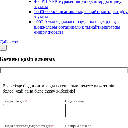
40TPH NPK құрама тыңайтқыштарды өңдеу
зауыты
100000 т/ж Органикалық тыңайтқыштар өндіру
зауыты
1000 Асыл тұқымды шаруашылықтардың
шошқалары органикалық тыңайтқыштарды
өндіру жобасы
Дәйексөз
×
Бағаны қазір алыңыз
Егер сізде біздің өнімге қызығушылық немесе қажеттілік
болса, жай ғана бізге сұрау жіберіңіз!
Сіздің атыңыз
*
Сіздің еліңіз
Сіздің электрондық поштаңыз
*
Нөмір/Whatsapp