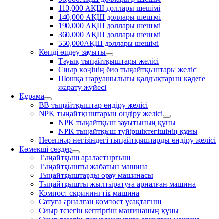
110,000 АҚШ доллары шешімі
140,000 АҚШ доллары шешімі
190,000 АҚШ доллары шешімі
360,000 АҚШ доллары шешімі
550,000АҚШ доллары шешімі
Көңді өңдеу зауыты
Тауық тыңайтқыштары желісі
Сиыр көңінің био тыңайтқыштары желісі
Шошқа шаруашылығы қалдықтарын кәдеге
жарату жүйесі
Құрама
BB тыңайтқыштар өндіру желісі
NPK тыңайтқыштарын өндіру желісі
NPK тыңайтқыш зауытының құны
NPK тыңайтқыш түйіршіктегішінің құны
Несепнәр негізіндегі тыңайтқыштарды өндіру желісі
Көмекші сөздер
Тыңайтқыш араластырғыш
Тыңайтқышты жабатын машина
Тыңайтқыштарды орау машинасы
Тыңайтқышты жылтыратуға арналған машина
Компост скринингтік машина
Сатуға арналған компост ұсақтағыш
Сиыр тезегін кептіргіш машинаның құны