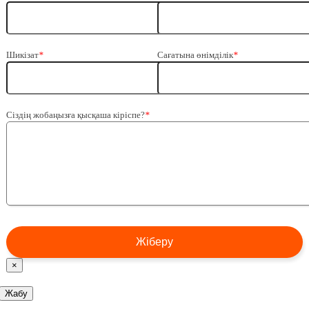
Шикізат
*
Сағатына өнімділік
*
Сіздің жобаңызға қысқаша кіріспе?
*
×
Жабу