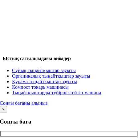
Ыстық сатылымдағы өнімдер
Сұйық тыңайтқыштар зауыты
Органикалық тыңайтқыштар зауыты
Құрама тыңайтқыштар зауыты
Компост токарь машинасы
Тыңайтқыштарды түйіршіктейтін машина
Соңғы бағаны алыңыз
×
Соңғы баға