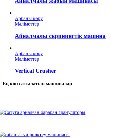
Айналмалы жабын машинасы
Арбаны көру
Мәліметтер
Айналмалы скринингтік машина
Арбаны көру
Мәліметтер
Vertical Crusher
Ең көп сатылатын машиналар