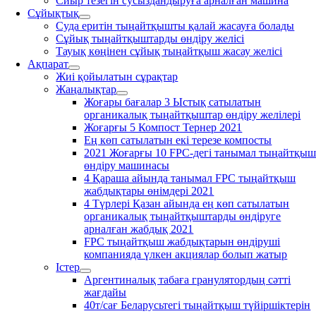
Сиыр тезегін сусыздандыруға арналған машина
Сұйықтық
Суда еритін тыңайтқышты қалай жасауға болады
Сұйық тыңайтқыштарды өндіру желісі
Тауық көңінен сұйық тыңайтқыш жасау желісі
Ақпарат
Жиі қойылатын сұрақтар
Жаңалықтар
Жоғары бағалар 3 Ыстық сатылатын
органикалық тыңайтқыштар өндіру желілері
Жоғарғы 5 Компост Тернер 2021
Ең көп сатылатын екі терезе компосты
2021 Жоғарғы 10 FPC-дегі танымал тыңайтқы
өндіру машинасы
4 Қараша айында танымал FPC тыңайтқыш
жабдықтары өнімдері 2021
4 Түрлері Қазан айында ең көп сатылатын
органикалық тыңайтқыштарды өндіруге
арналған жабдық 2021
FPC тыңайтқыш жабдықтарын өндіруші
компанияда үлкен акциялар болып жатыр
Істер
Аргентиналық табаға гранулятордың сәтті
жағдайы
40т/сағ Беларусьтегі тыңайтқыш түйіршіктерін