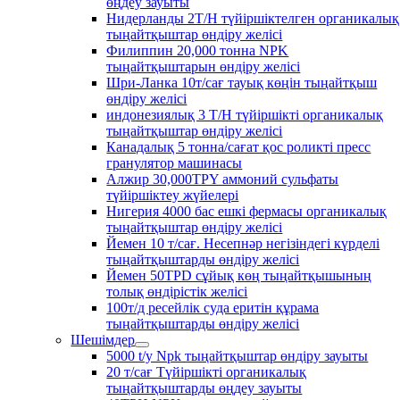
өңдеу зауыты
Нидерланды 2T/H түйіршіктелген органикалық
тыңайтқыштар өндіру желісі
Филиппин 20,000 тонна NPK
тыңайтқыштарын өндіру желісі
Шри-Ланка 10т/сағ тауық көңін тыңайтқыш
өндіру желісі
индонезиялық 3 T/H түйіршікті органикалық
тыңайтқыштар өндіру желісі
Канадалық 5 тонна/сағат қос роликті пресс
гранулятор машинасы
Алжир 30,000TPY аммоний сульфаты
түйіршіктеу жүйелері
Нигерия 4000 бас ешкі фермасы органикалық
тыңайтқыштар өндіру желісі
Йемен 10 т/сағ. Несепнәр негізіндегі күрделі
тыңайтқыштарды өндіру желісі
Йемен 50TPD сұйық көң тыңайтқышының
толық өндірістік желісі
100т/д ресейлік суда еритін құрама
тыңайтқыштарды өндіру желісі
Шешімдер
5000 t/y Npk тыңайтқыштар өндіру зауыты
20 т/сағ Түйіршікті органикалық
тыңайтқыштарды өңдеу зауыты