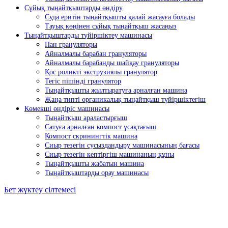
Сұйық тыңайтқыштарды өндіру
Суда еритін тыңайтқышты қалай жасауға болады
Тауық көңінен сұйық тыңайтқыш жасаңыз
Тыңайтқыштарды түйіршіктеу машинасы
Пан грануляторы
Айналмалы барабан грануляторы
Айналмалы барабанды шайқау грануляторы
Қос роликті экструзиялы гранулятор
Тегіс пішінді гранулятор
Тыңайтқышты жылтыратуға арналған машина
Жаңа типті органикалық тыңайтқыш түйіршіктегіш
Көмекші өндіріс машинасы
Тыңайтқыш араластырғыш
Сатуға арналған компост ұсақтағыш
Компост скринингтік машина
Сиыр тезегін сусыздандыру машинасының бағасы
Сиыр тезегін кептіргіш машинаның құны
Тыңайтқышты жабатын машина
Тыңайтқыштарды орау машинасы
Бет жүктеу сілтемесі
Жоғарыға
өтіңіз