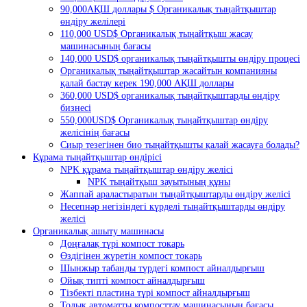
90,000АҚШ доллары $ Органикалық тыңайтқыштар
өндіру желілері
110,000 USD$ Органикалық тыңайтқыш жасау
машинасының бағасы
140,000 USD$ органикалық тыңайтқышты өндіру процесі
Органикалық тыңайтқыштар жасайтын компанияны
қалай бастау керек 190,000 АҚШ доллары
360,000 USD$ органикалық тыңайтқыштарды өндіру
бизнесі
550,000USD$ Органикалық тыңайтқыштар өндіру
желісінің бағасы
Сиыр тезегінен био тыңайтқышты қалай жасауға болады?
Құрама тыңайтқыштар өндірісі
NPK құрама тыңайтқыштар өндіру желісі
NPK тыңайтқыш зауытының құны
Жаппай араластыратын тыңайтқыштарды өндіру желісі
Несепнәр негізіндегі күрделі тыңайтқыштарды өндіру
желісі
Органикалық ашыту машинасы
Доңғалақ түрі компост токарь
Өздігінен жүретін компост токарь
Шынжыр табанды түрдегі компост айналдырғыш
Ойық типті компост айналдырғыш
Тізбекті пластина түрі компост айналдырғыш
Толық автоматты компосттау машинасының бағасы