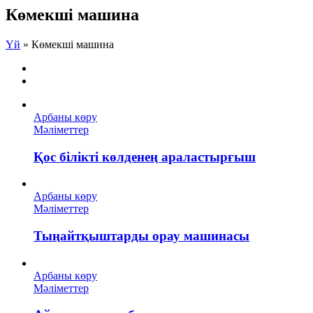
Көмекші машина
Үй
»
Көмекші машина
Арбаны көру
Мәліметтер
Қос білікті көлденең араластырғыш
Арбаны көру
Мәліметтер
Тыңайтқыштарды орау машинасы
Арбаны көру
Мәліметтер