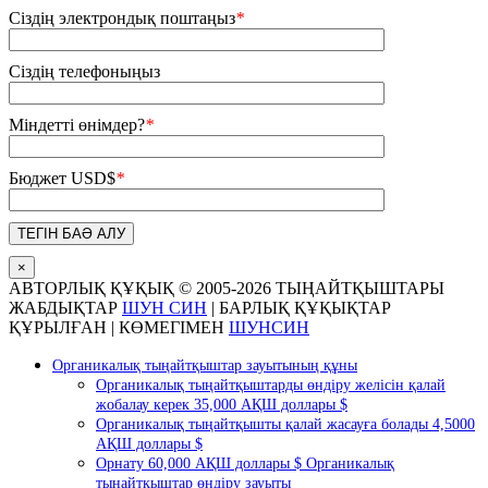
Сіздің электрондық поштаңыз
*
Сіздің телефоныңыз
Міндетті өнімдер?
*
Бюджет USD$
*
×
АВТОРЛЫҚ ҚҰҚЫҚ © 2005-
2026 ТЫҢАЙТҚЫШТАРЫ
ЖАБДЫҚТАР
ШУН СИН
| БАРЛЫҚ ҚҰҚЫҚТАР
ҚҰРЫЛҒАН | КӨМЕГІМЕН
ШУНСИН
X
Pinterest
LinkedIn
Tumblr
YouTube
Электрондық
Blogger
WhatsApp
Сырғымалы
пошта
Органикалық тыңайтқыштар зауытының құны
жолақ
Органикалық тыңайтқыштарды өндіру желісін қалай
аймағын
жобалау керек 35,000 АҚШ доллары $
ауыстырып-
Органикалық тыңайтқышты қалай жасауға болады 4,5000
қосқыш
АҚШ доллары $
Орнату 60,000 АҚШ доллары $ Органикалық
тыңайтқыштар өндіру зауыты