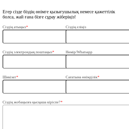
Егер сізде біздің өнімге қызығушылық немесе қажеттілік
болса, жай ғана бізге сұрау жіберіңіз!
Сіздің атыңыз
*
Сіздің еліңіз
Сіздің электрондық поштаңыз
*
Нөмір/Whatsapp
Шикізат
*
Сағатына өнімділік
*
Сіздің жобаңызға қысқаша кіріспе?
*