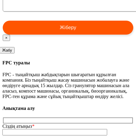
×
Жабу
FPC туралы
FPC - тыңайтқыш жабдықтарын шығаратын құрылған
компания. Біз тыңайтқыш жасау машинасын жобалауға және
өндіруге арнадық 15 жылдар. Сіз гранулятор машинасын ала
аласыз, компост машинасы, органикалық, биоорганикалық,
FPC-тен құрама және сұйық тыңайтқыштар өндіру желісі.
Анықтама алу
Сіздің атыңыз
*