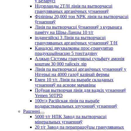
у Беларусі
Нідэрланды 2T/H лінія па вытворчасці
грануляваных арганічных угнаенняў
Філіпіны 20,000 тон NPK лінія па вытворчасці
ўгнаенняў
Лінія па вытворчасці ўгнаенняў з курынага
памёту на Шры-Ланцы 10 т/г
інданезійскі 3 Лінія па вытворчасці
грануляваных арганічных угнаенняў T/H
Канадскі двухвалковы прэс-гранулятар
прадукцыйнасцю 5 тон/гадзіну
Алжыр Сістэмы грануляцыі сульфату амонія
коштам 30 000 тайскіх лір
Лінія па вытворчасці арганічных угнаенняў у
Нігерыі на 4000 галоў казінай фермы
Емен 10 т/г. Лінія па вырабе складаных
угнаенняў на аснове мачавіны
Поўная вытворчая лінія для вадкіх угнаенняў
Yemen 50TPD
100т/д Расійская лінія па вырабе
водарастваральных злучэнняў угнаенняў
Рашэнні
5000 т/г НПК Завод па вытворчасці
мінеральных угнаенняў
20 т/г Завод па перапрацоўцы грануляваных