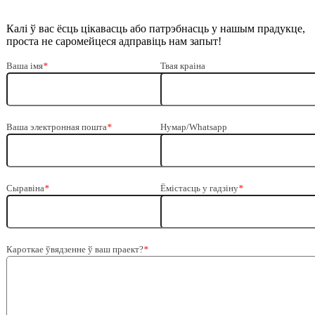
Калі ў вас ёсць цікавасць або патрэбнасць у нашым прадукце,
проста не саромейцеся адправіць нам запыт!
Ваша імя
*
Твая краіна
Ваша электронная пошта
*
Нумар/Whatsapp
Сыравіна
*
Ёмістасць у гадзіну
*
Кароткае ўвядзенне ў ваш праект?
*