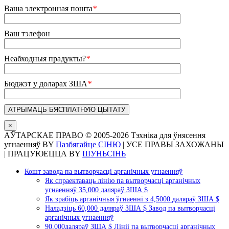
Ваша электронная пошта
*
Ваш тэлефон
Неабходныя прадукты?
*
Бюджэт у доларах ЗША
*
×
АЎТАРСКАЕ ПРАВО © 2005-
2026 Тэхніка для ўнясення
угнаенняў BY
Пазбягайце СІНЮ
| УСЕ ПРАВЫ ЗАХОЖАНЫ
| ПРАЦУЮЕЦЦА BY
ШУНЬСІНЬ
X
Pinterest
LinkedIn
Tumblr
YouTube
Электронная
Блогер
WhatsApp
Пераключыць
пошта
Кошт завода па вытворчасці арганічных угнаенняў
вобласць
Як спраектаваць лінію па вытворчасці арганічных
слізгальнай
угнаенняў 35,000 даляраў ЗША $
панэлі
Як зрабіць арганічныя ўгнаенні з 4,5000 даляраў ЗША $
Наладзіць 60,000 даляраў ЗША $ Завод па вытворчасці
арганічных угнаенняў
90,000даляраў ЗША $ Лініі па вытворчасці арганічных