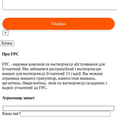
×
Блізка
Пра FPC
FPC - вядомая кампанія па вытворчасці абсталявання для
ўгнаенняў. Мы займаемся распрацоўкай і вытворчасцю
машын для вытворчасці ўгнаенняў 15 гадоў. Вы можаце
атрымаць машыну-гранулятар, кампостная машына,
арганічны, біяарганічны, лінія па вытворчасці складаных і
вадкіх угнаенняў ад FPC.
Атрымаць запыт
Ваша імя
*