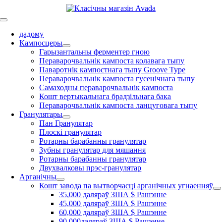
Перайсці
да
Пераключыць
зместу
навігацыю
дадому
Кампосцеры
Гарызантальны ферментер гною
Пераварочвальнік кампоста колавага тыпу
Паваротнік кампостнага тыпу Groove Type
Пераварочвальнік кампоста гусенічнага тыпу
Самаходны пераварочвальнік кампоста
Кошт вертыкальнага брадзільнага бака
Пераварочвальнік кампоста ланцуговага тыпу
Гранулятары
Пан Гранулятар
Плоскі гранулятар
Ротарны барабанны гранулятар
Зубны гранулятар для мяшання
Ротарны барабанны гранулятар
Двухвалковы прэс-гранулятар
Арганічны
Кошт завода па вытворчасці арганічных угнаенняў
35,000 даляраў ЗША $ Рашэнне
45,000 даляраў ЗША $ Рашэнне
60,000 даляраў ЗША $ Рашэнне
90,000даляраў ЗША $ Рашэнне