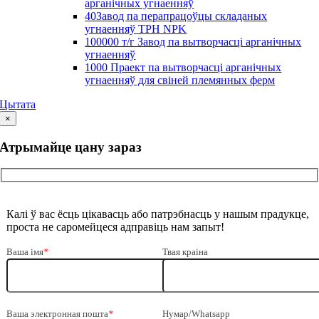
арганічных угнаенняў
40Завод па перапрацоўцы складаных
угнаенняў TPH NPK
100000 т/г Завод па вытворчасці арганічных
угнаенняў
1000 Праект па вытворчасці арганічных
угнаенняў для свіней племянных ферм
Цытата
×
Атрымайце цану зараз
Калі ў вас ёсць цікавасць або патрэбнасць у нашым прадукце,
проста не саромейцеся адправіць нам запыт!
Ваша імя
*
Твая краіна
Ваша электронная пошта
*
Нумар/Whatsapp