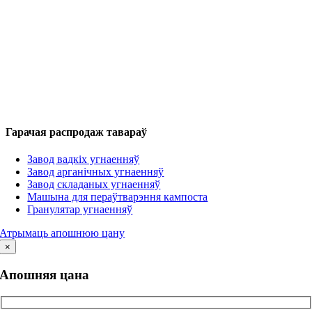
Гарачая распродаж тавараў
Завод вадкіх угнаенняў
Завод арганічных угнаенняў
Завод складаных угнаенняў
Машына для пераўтварэння кампоста
Гранулятар угнаенняў
Атрымаць апошнюю цану
×
Апошняя цана