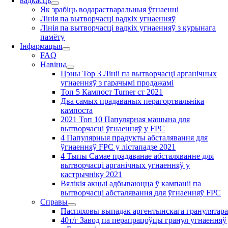
вадкасць
Як зрабіць водарастваральныя ўгнаенні
Лінія па вытворчасці вадкіх угнаенняў
Лінія па вытворчасці вадкіх угнаенняў з курынага
памёту
Інфармацыя
FAQ
Навіны
Цэны Top 3 Лініі па вытворчасці арганічных
угнаенняў з гарачымі продажамі
Топ 5 Кампост Turner ст 2021
Два самых прадаваных перагортвальніка
кампоста
2021 Топ 10 Папулярная машына для
вытворчасці ўгнаенняў у FPC
4 Папулярныя прадукты абсталявання для
ўгнаенняў FPC у лістападзе 2021
4 Тыпы Самае прадаванае абсталяванне для
вытворчасці арганічных угнаенняў у
кастрычніку 2021
Вялікія акцыі адбываюцца ў кампаніі па
вытворчасці абсталявання для ўгнаенняў FPC
Справы
Паспяховы выпадак аргентынскага гранулятар
40т/г Завод па перапрацоўцы гранул угнаенняў