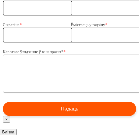
Сыравіна
*
Ёмістасць у гадзіну
*
Кароткае ўвядзенне ў ваш праект?
*
×
Блізка