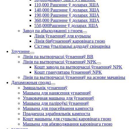
110,000 Рашэнне ў доларах ЗША
140,000 Рашэнне ў доларах ЗША
190,000 Рашэнне ў доларах ЗША
360,000 Рашэнне ў доларах ЗША
550,000Рашэнне ў доларах ЗША
Завод па абыходжанні з гноем
Лінія ўгнаенняў для курыцы
Лінія біяўгнаенняў каровінага гною
Сістэма ўтылізацыі адходаў свінарніка
Злучэнне
Лінія па вытворчасці ўгнаенняў BB
Лінія па вытворчасці ўгнаенняў NPK
Кошт завода па вытворчасці ўгнаенняў NPK
Кошт гранулятара ўгнаенняў NPK
Лінія па вытворчасці ўгнаенняў на аснове мачавіны
Дапаможныя сродкі
Змяшальнік угнаенняў
Машына для нанясення угнаенняў
Упаковачная машына для ўгнаенняў
Машына для паліроўкі ўгнаенняў
Машына для прасейвання кампоста
Прадаецца здрабняльнік кампоста
Кошт машыны для сушылкі каровінага гною
Машына для абязводжвання каровінага гною