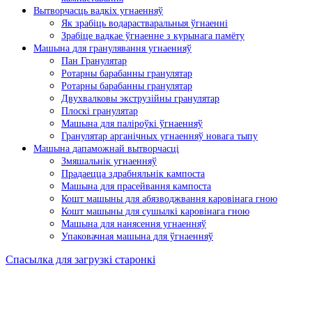
Вытворчасць вадкіх угнаенняў
Як зрабіць водарастваральныя ўгнаенні
Зрабіце вадкае ўгнаенне з курынага памёту
Машына для гранулявання угнаенняў
Пан Гранулятар
Ротарны барабанны гранулятар
Ротарны барабанны гранулятар
Двухвалковы экструзійны гранулятар
Плоскі гранулятар
Машына для паліроўкі ўгнаенняў
Гранулятар арганічных угнаенняў новага тыпу
Машына дапаможнай вытворчасці
Змяшальнік угнаенняў
Прадаецца здрабняльнік кампоста
Машына для прасейвання кампоста
Кошт машыны для абязводжвання каровінага гною
Кошт машыны для сушылкі каровінага гною
Машына для нанясення угнаенняў
Упаковачная машына для ўгнаенняў
Спасылка для загрузкі старонкі
Перайсці
да
пачатку