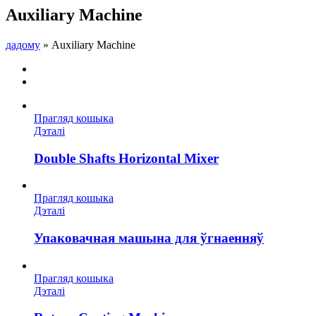
Auxiliary Machine
дадому
»
Auxiliary Machine
Прагляд кошыка
Дэталі
Double Shafts Horizontal Mixer
Прагляд кошыка
Дэталі
Упаковачная машына для ўгнаенняў
Прагляд кошыка
Дэталі