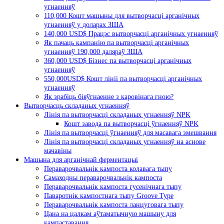
угнаенняў
110,000 Кошт машыны для вытворчасці арганічных
угнаенняў у доларах ЗША
140,000 USD$ Працэс вытворчасці арганічных угнаенняў
Як пачаць кампанію па вытворчасці арганічных
угнаенняў 190,000 даляраў ЗША
360,000 USD$ Бізнес па вытворчасці арганічных
угнаенняў
550,000USD$ Кошт лініі па вытворчасці арганічных
угнаенняў
Як зрабіць біяўгнаенне з каровінага гною?
Вытворчасць складаных угнаенняў
Лінія па вытворчасці складаных угнаенняў NPK
Кошт завода па вытворчасці ўгнаенняў NPK
Лінія па вытворчасці ўгнаенняў для масавага змешвання
Лінія па вытворчасці складаных угнаенняў на аснове
мачавіны
Машына для арганічнай ферментацыі
Пераварочвальнік кампоста колавага тыпу
Самаходны пераварочвальнік кампоста
Пераварочвальнік кампоста гусенічнага тыпу
Паваротнік кампостнага тыпу Groove Type
Пераварочвальнік кампоста ланцуговага тыпу
Цана на цалкам аўтаматычную машыну для
кампаставання